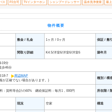
バス
P2台可
TVインターホン
シャンプードレッサー
温水洗浄便座
最上
物件概要
敷金 / 礼金
1ヶ月 / 0ヶ月
保証 / 敷
間取り詳細
K4.5/洋室6/洋室6/洋室6
築年月
19分
歩46分
18-7
周辺MAP
種別 / 構
報が正確でない場合があります。)
料：賃料等合計の60% 継続保証料：毎月1，000円
所在階 / 
現況
空家
構造