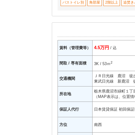
バストイレ別
角部屋
2階以上
追焚き
4.5万円
賃料（管理費等）
/ 込
2
間取 / 専有面積
3K / 53ｍ
ＪＲ日光線 鹿沼 徒歩
交通機関
東武日光線 新鹿沼 徒
栃木県鹿沼市緑町１丁目
所在地
（MAP表示は、位置情
保証人代行
日本賃貸保証 初回保証
方位
南西