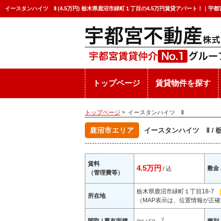
イースタンハイツ Ⅱ (4.5万円) 栃木県鹿沼市緑町１丁目の4.5万円賃貸アパート！｜宇
トップページ
賃貸物件を探す
トップページ
>
イースタンハイツ Ⅱ
鹿沼市エリア
イースタンハイツ Ⅱ /
賃料
4.5万円
敷金 
/ 込
（管理費等）
栃木県鹿沼市緑町１丁目18-7
所在地
（MAP表示は、位置情報が正確
2