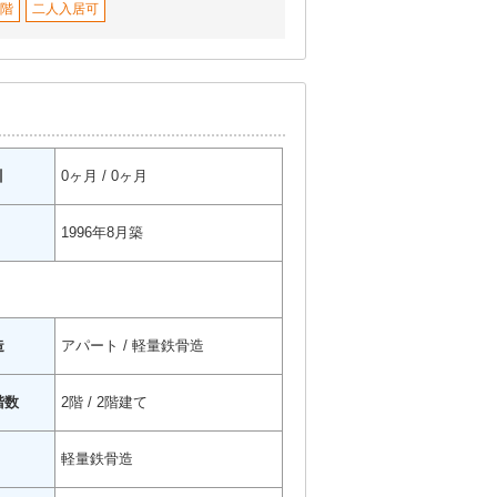
階
二人入居可
引
0ヶ月 / 0ヶ月
1996年8月築
造
アパート / 軽量鉄骨造
階数
2階 / 2階建て
軽量鉄骨造