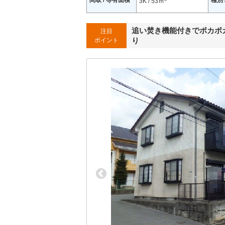
間取 / 専有面積
種別 
3K / 53ｍ
追い焚き機能付きでポカポカ
注目
り
ポイント