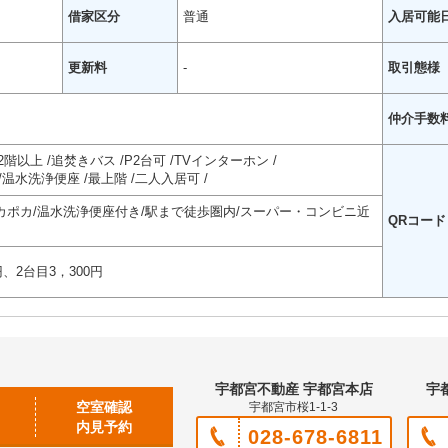
借家区分
普通
入居可能
更新料
-
取引態様
仲介手数
2階以上
追焚きバス
P2台可
TVインターホン
温水洗浄便座
最上階
二人入居可
ポカ/温水洗浄便座付き/駅まで徒歩圏内/スーパー・コンビニ近
QRコード
、2台目3，300円
宇都宮不動産 宇都宮本店
宇
空室確認
宇都宮市桜1-1-3
内見予約
028-678-6811