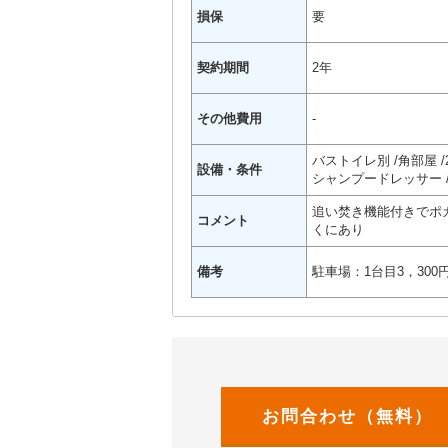
損保
要
契約期間
2年
その他費用
-
バストイレ別
角部屋
設備・条件
シャンプードレッサー
追い焚き機能付きでポカ
コメント
くにあり
備考
駐車場：1台目3，300円
お問合わせ（無料）