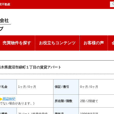
都宮不動産
売買物件を探す
お役立ちコンテンツ
お客様の声
 栃木県鹿沼市緑町１丁目の賃貸アパート
/ 礼金
1ヶ月 / 0ヶ月
保証 / 敷引
0ヶ月 / 0ヶ月
周辺MAP
所在階 / 階数
2階 / 2階建て
でない場合があります。)