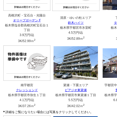
高根沢町・宝石台・光陽台
清原・ゆいの杜エリア
オリーブガーデン F
鈴木ハイツ
タ
栃木県塩谷郡高根沢町宝石台１
栃木県宇都宮市氷室町
栃木
丁目
4.5万円
/込
3.9万円
/込
2
3K/52.89ｍ
2
3K/52.99ｍ
南宇都宮
簗瀬・下栗エリア
宇都宮中
クレッシェンド
ピアジオ東簗瀬
栃木県宇都宮市弥生１丁目
栃木県宇都宮市東簗瀬１丁目
栃木県宇
4.1万円
/込
5.5万円
/込
6
2
2
3K/37.26ｍ
3K/42.02ｍ
＊
詳細をご覧になりたい場合には写真をクリックしてください。