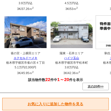
3.9万円
/込
4.5万円
/込
2
2
3K/37.26ｍ
3K/53ｍ
雀の宮・上横田エリア
陽東・石井エリア
駒生
エクセルドーメキ
ハイツ玉山
栃木県宇都宮市雀の宮４丁目
栃木県宇都宮市平松本町
栃木
5.1万円
/2,000円
3.8万円
/込
2
2
3K/45.95ｍ
3K/42.36ｍ
22
1～20
該当物件数
件中
件を表示
次の20件>>
お気に入りに追加した物件を見る