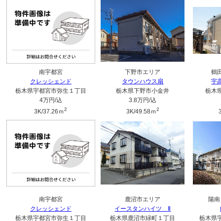
南宇都宮
下野市エリア
鶴
クレッシェンド
タウンハウス扇
宇
栃木県宇都宮市弥生１丁目
栃木県下野市小金井
栃木
4万円
/込
3.8万円
/込
2
2
3K/37.26ｍ
3K/49.58ｍ
南宇都宮
鹿沼市エリア
陽南
クレッシェンド
イースタンハイツ Ⅱ
栃木県宇都宮市弥生１丁目
栃木県鹿沼市緑町１丁目
栃木県