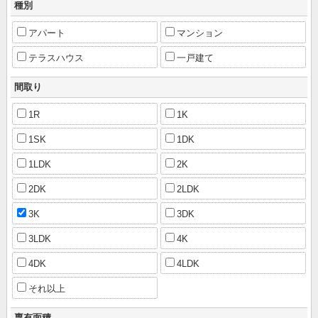
種別
アパート
マンション
テラスハウス
一戸建て
間取り
1R
1K
1SK
1DK
1LDK
2K
2DK
2LDK
3K
3DK
3LDK
4K
4DK
4LDK
それ以上
専有面積