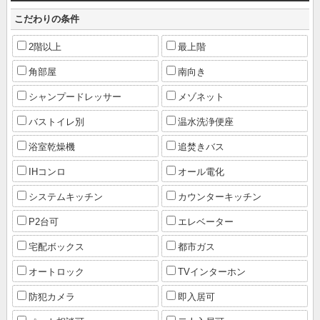
こだわりの条件
2階以上
最上階
角部屋
南向き
シャンプードレッサー
メゾネット
バストイレ別
温水洗浄便座
浴室乾燥機
追焚きバス
IHコンロ
オール電化
システムキッチン
カウンターキッチン
P2台可
エレベーター
宅配ボックス
都市ガス
オートロック
TVインターホン
防犯カメラ
即入居可