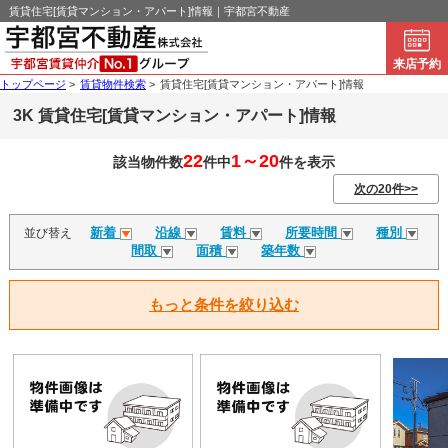
賃貸住宅[賃貸マンション・アパート]情報｜宇都宮不動産
来店予約
トップページ
>
賃貸物件検索
>
賃貸住宅[賃貸マンション・アパート]情報
3K 賃貸住宅[賃貸マンション・アパート]情報
22
1～20
該当物件数
件中
件を表示
次の20件>>
新着
沿線
賃料
所要時間
種別
並び替え
間取
面積
築年数
もっと条件を絞り込む