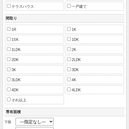
テラスハウス
一戸建て
間取り
1R
1K
1SK
1DK
1LDK
2K
2DK
2LDK
3K
3DK
3LDK
4K
4DK
4LDK
それ以上
専有面積
下限