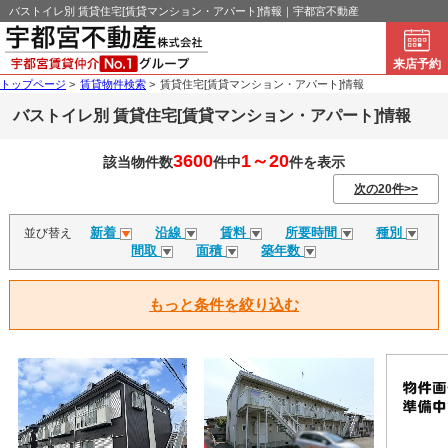
バストイレ別 賃貸住宅[賃貸マンション・アパート]情報｜宇都宮不動産
来店予約
トップページ
>
賃貸物件検索
>
賃貸住宅[賃貸マンション・アパート]情報
バストイレ別 賃貸住宅[賃貸マンション・アパート]情報
3600
1～20
該当物件数
件中
件を表示
次の20件>>
新着
沿線
賃料
所要時間
種別
並び替え
間取
面積
築年数
もっと条件を絞り込む