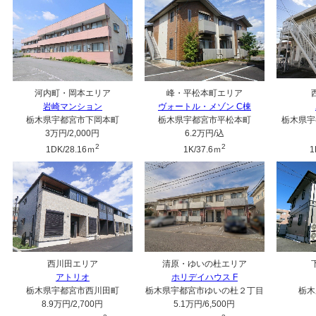
河内町・岡本エリア
峰・平松本町エリア
岩崎マンション
ヴォートル・メゾン C棟
栃木県宇都宮市下岡本町
栃木県宇都宮市平松本町
栃木県宇
3万円
/2,000円
6.2万円
/込
2
2
1DK/28.16ｍ
1K/37.6ｍ
1
西川田エリア
清原・ゆいの杜エリア
アトリオ
ホリデイハウス F
栃木県宇都宮市西川田町
栃木県宇都宮市ゆいの杜２丁目
栃木
8.9万円
/2,700円
5.1万円
/6,500円