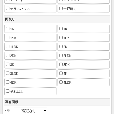
テラスハウス
一戸建て
間取り
1R
1K
1SK
1DK
1LDK
2K
2DK
2LDK
3K
3DK
3LDK
4K
4DK
4LDK
それ以上
専有面積
下限