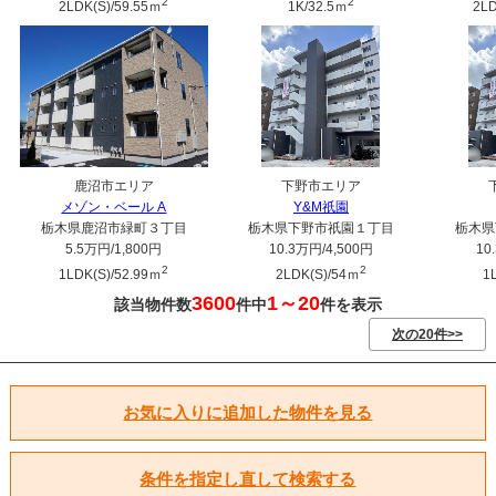
2
2
2LDK(S)/59.55ｍ
1K/32.5ｍ
2LD
鹿沼市エリア
下野市エリア
メゾン・ベール A
Y&M祇園
栃木県鹿沼市緑町３丁目
栃木県下野市祇園１丁目
栃木県
5.5万円
/1,800円
10.3万円
/4,500円
10
2
2
1LDK(S)/52.99ｍ
2LDK(S)/54ｍ
1
3600
1～20
該当物件数
件中
件を表示
次の20件>>
お気に入りに追加した物件を見る
条件を指定し直して検索する