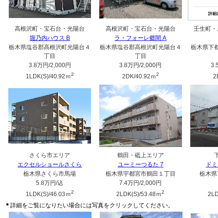
高根沢町・宝石台・光陽台
高根沢町・宝石台・光陽台
壬生町・
堀乃内ハウス B
ラ・フォーレ郷間 A
栃木県塩谷郡高根沢町光陽台４
栃木県塩谷郡高根沢町光陽台４
栃木県下
丁目
丁目
3.8万円
/2,000円
3.8万円
/2,000円
3
2
2
1LDK(S)/40.92ｍ
2DK/40.92ｍ
2
さくら市エリア
鶴田・砥上エリア
エクセルショールさくら
ユーミーつるた 7
ドミ
栃木県さくら市馬場
栃木県宇都宮市鶴田１丁目
栃木県
5.8万円
/込
7.4万円
/2,000円
2
2
1LDK(S)/46.03ｍ
2LDK(S)/53.48ｍ
2LD
＊
詳細をご覧になりたい場合には写真をクリックしてください。