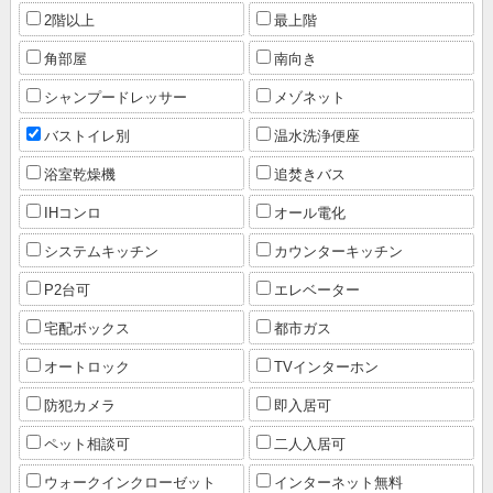
2階以上
最上階
角部屋
南向き
シャンプードレッサー
メゾネット
バストイレ別
温水洗浄便座
浴室乾燥機
追焚きバス
IHコンロ
オール電化
システムキッチン
カウンターキッチン
P2台可
エレベーター
宅配ボックス
都市ガス
オートロック
TVインターホン
防犯カメラ
即入居可
ペット相談可
二人入居可
ウォークインクローゼット
インターネット無料