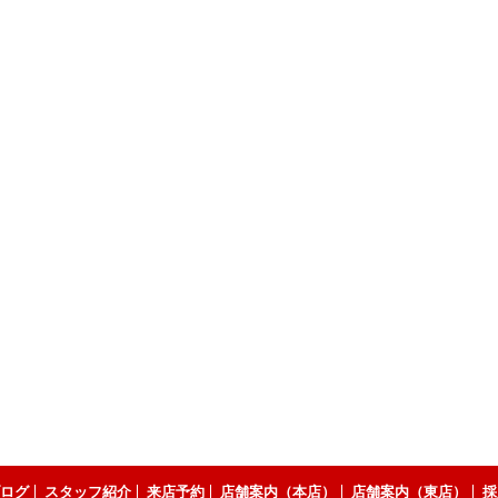
ログ
スタッフ紹介
来店予約
店舗案内（本店）
店舗案内（東店）
採