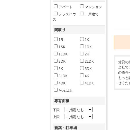
アパート
マンション
テラスハウ
一戸建て
ス
間取り
1R
1K
1SK
1DK
1LDK
2K
2DK
2LDK
賃貸の
当社で
3K
3DK
の物件
3LDK
4K
もっと
せくだ
4DK
4LDK
それ以上
専有面積
下限
上限
新築・駐車場