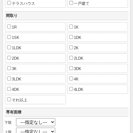
テラスハウス
一戸建て
間取り
1R
1K
1SK
1DK
1LDK
2K
2DK
2LDK
3K
3DK
3LDK
4K
4DK
4LDK
それ以上
専有面積
下限
上限