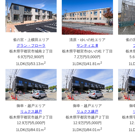
雀の宮・上横田エリア
清原・ゆいの杜エリア
雀の
グラン・フローラ
サンティエ Ⅲ
栃木県宇都宮市城南２丁目
栃木県宇都宮市ゆいの杜７丁目
栃木
6.9万円
/2,900円
7.2万円
/3,000円
5.
2
2
1LDK(S)/53.13ｍ
1LDK(S)/41.81ｍ
1LD
御幸・越戸エリア
御幸・越戸エリア
御
リュクス越戸
リュクス越戸
栃木県宇都宮市越戸２丁目
栃木県宇都宮市越戸２丁目
栃木県
12.9万円
/5,000円
12.9万円
/5,000円
12
2
2
1LDK(S)/84.01ｍ
1LDK(S)/84.01ｍ
1LD