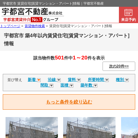
宇都宮市 賃貸住宅[賃貸マンション・アパート]情報｜宇都宮不動産
来店予約
トップページ
>
賃貸物件検索
>
賃貸住宅[賃貸マンション・アパート]情報
宇都宮市 築4年以内賃貸住宅[賃貸マンション・アパート]
情報
501
1～20
該当物件数
件中
件を表示
次の20件>>
新着
沿線
賃料
所要時間
種別
並び替え
間取
面積
築年数
もっと条件を絞り込む