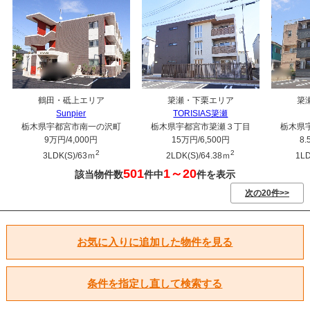
鶴田・砥上エリア
簗瀬・下栗エリア
簗
Sunpier
TORISIAS簗瀬
栃木県宇都宮市南一の沢町
栃木県宇都宮市簗瀬３丁目
栃木県
9万円
/4,000円
15万円
/6,500円
8
2
2
3LDK(S)/63ｍ
2LDK(S)/64.38ｍ
1LD
501
1～20
該当物件数
件中
件を表示
次の20件>>
お気に入りに追加した物件を見る
条件を指定し直して検索する