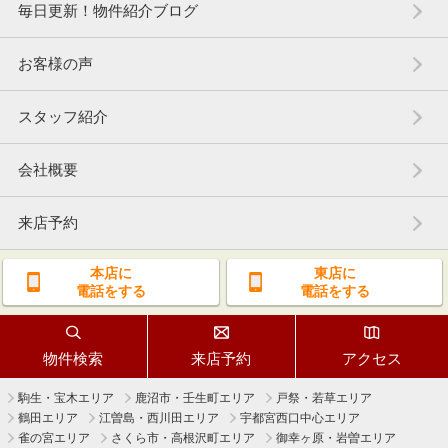
毎日更新！物件紹介ブログ
お客様の声
スタッフ紹介
会社概要
来店予約
本店に
東店に
電話をする
電話をする
物件検索
来店予約
アクセス
駒生・宝木エリア
鹿沼市・壬生町エリア
戸祭・若草エリア
鶴田エリア
江曽島・西川田エリア
宇都宮西口中心エリア
雀の宮エリア
さくら市・高根沢町エリア
御幸ヶ原・岩曽エリア