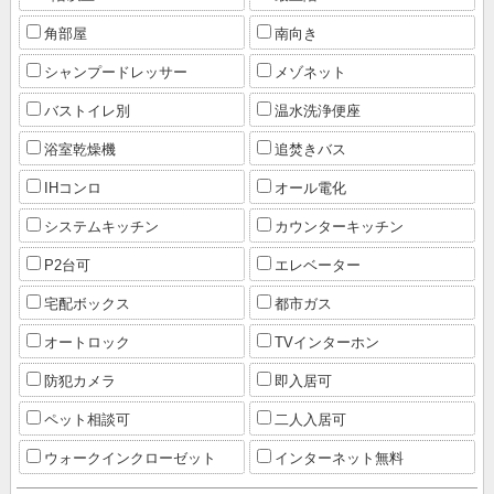
角部屋
南向き
シャンプードレッサー
メゾネット
バストイレ別
温水洗浄便座
浴室乾燥機
追焚きバス
IHコンロ
オール電化
システムキッチン
カウンターキッチン
P2台可
エレベーター
宅配ボックス
都市ガス
オートロック
TVインターホン
防犯カメラ
即入居可
ペット相談可
二人入居可
ウォークインクローゼット
インターネット無料