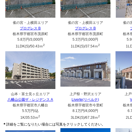
雀の宮・上横田エリア
雀の宮・上横田エリア
雀の
プログレス B
プログレス B
栃木県宇都宮市茂原町
栃木県宇都宮市茂原町
栃木
5.8万円
/3,000円
5.3万円
/3,000円
5.
2
2
1LDK(S)/50.43ｍ
1LDK(S)/37.54ｍ
1LD
山本・富士見ヶ丘エリア
上戸祭・野沢エリア
上戸
八幡山公園ザ・レジデンス A
Liverte(リベルテ)
V
栃木県宇都宮市八幡台
栃木県宇都宮市今里町
栃木
5.5万円
/込
8.1万円
/4,000円
6
2
2
1K/35.53ｍ
3LDK(S)/67.28ｍ
2LD
＊
詳細をご覧になりたい場合には写真をクリックしてください。