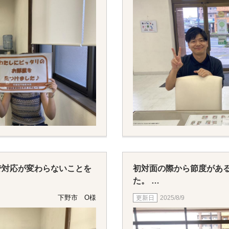
で対応が変わらないことを
初対面の際から節度があ
た。
現住居の困っていること
下野市 O様
2025/8/9
さいました。
ありがとうございました