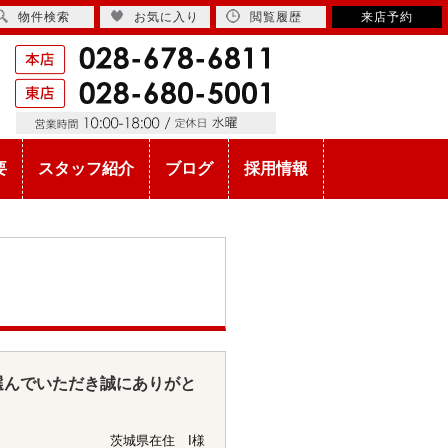
物件検索
お気に入り
閲覧履歴
来店予約
要
スタッフ紹介
ブログ
採用情報
選んでいただき誠にありがと
少ないので安心して生活でき
茨城県在住 I様