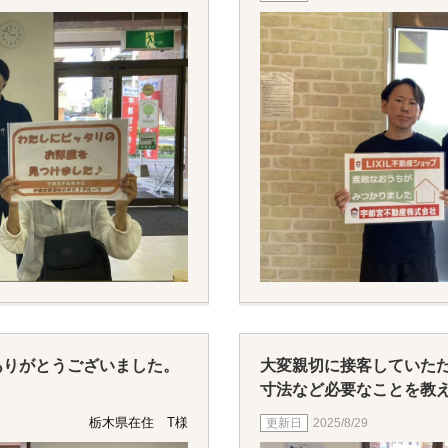
ると思います。
道が少しだけ狭いエリア
意下さい。
暑い日がまだ続きますの
をつけください（＾＾）
またお部屋探しをする機
いいたします！
本当にありがとうござい
ありがとうございました。
大変親切に接客していた
寸法など必要なことを教
いました。
栃木県在住 T様
2025/8/29