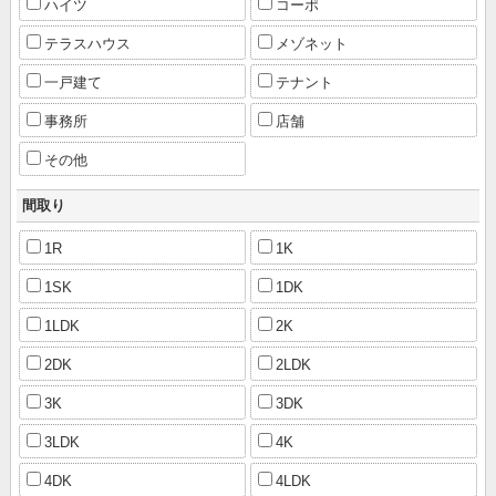
ハイツ
コーポ
テラスハウス
メゾネット
一戸建て
テナント
事務所
店舗
その他
間取り
1R
1K
1SK
1DK
1LDK
2K
2DK
2LDK
3K
3DK
3LDK
4K
4DK
4LDK