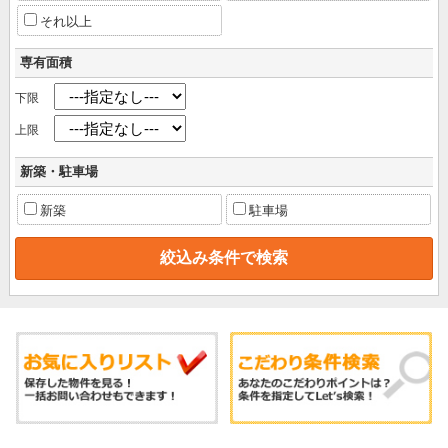
それ以上
専有面積
下限
上限
新築・駐車場
新築
駐車場