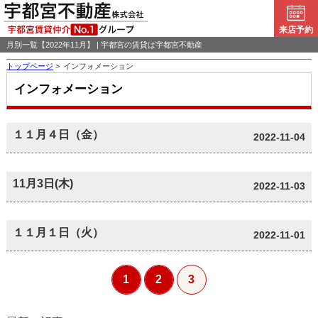
来店予約
月別一覧【2022年11月】 | 宇都宮の賃貸は宇都宮不動産
トップページ
>
インフォメーション
インフォメーション
１１月４日（金）
2022-11-04
11月3日(木)
2022-11-03
１１月１日（火）
2022-11-01
1
2
3