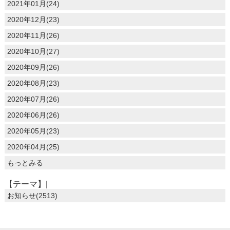
2021年01月(24)
2020年12月(23)
2020年11月(26)
2020年10月(27)
2020年09月(26)
2020年08月(23)
2020年07月(26)
2020年06月(26)
2020年05月(23)
2020年04月(25)
もっとみる
【テーマ】|
お知らせ(2513)