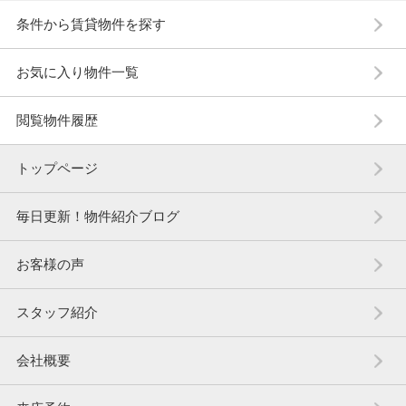
条件から賃貸物件を探す
お気に入り物件一覧
閲覧物件履歴
トップページ
毎日更新！物件紹介ブログ
お客様の声
スタッフ紹介
会社概要