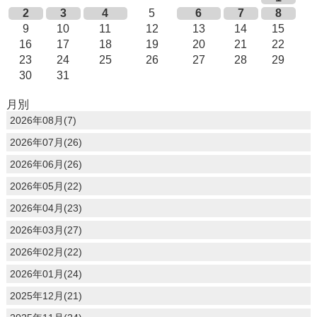
2
3
4
5
6
7
8
9
10
11
12
13
14
15
16
17
18
19
20
21
22
23
24
25
26
27
28
29
30
31
月別
2026年08月(7)
2026年07月(26)
2026年06月(26)
2026年05月(22)
2026年04月(23)
2026年03月(27)
2026年02月(22)
2026年01月(24)
2025年12月(21)