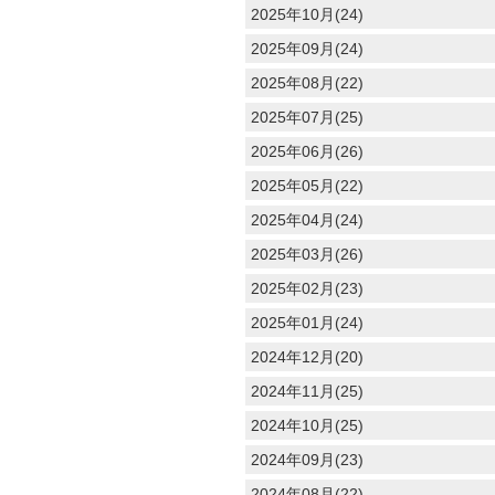
2025年10月(24)
2025年09月(24)
2025年08月(22)
2025年07月(25)
2025年06月(26)
2025年05月(22)
2025年04月(24)
2025年03月(26)
2025年02月(23)
2025年01月(24)
2024年12月(20)
2024年11月(25)
2024年10月(25)
2024年09月(23)
2024年08月(22)