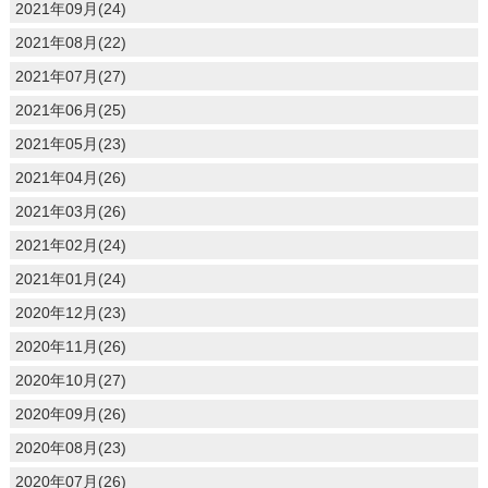
2021年09月(24)
2021年08月(22)
2021年07月(27)
2021年06月(25)
2021年05月(23)
2021年04月(26)
2021年03月(26)
2021年02月(24)
2021年01月(24)
2020年12月(23)
2020年11月(26)
2020年10月(27)
2020年09月(26)
2020年08月(23)
2020年07月(26)