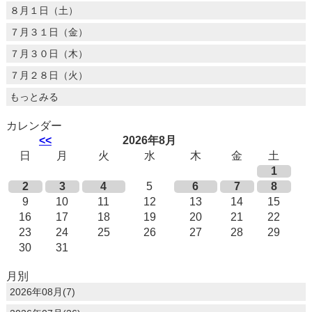
８月１日（土）
７月３１日（金）
７月３０日（木）
７月２８日（火）
もっとみる
カレンダー
<<
2026年8月
日
月
火
水
木
金
土
1
2
3
4
5
6
7
8
9
10
11
12
13
14
15
16
17
18
19
20
21
22
23
24
25
26
27
28
29
30
31
月別
2026年08月(7)