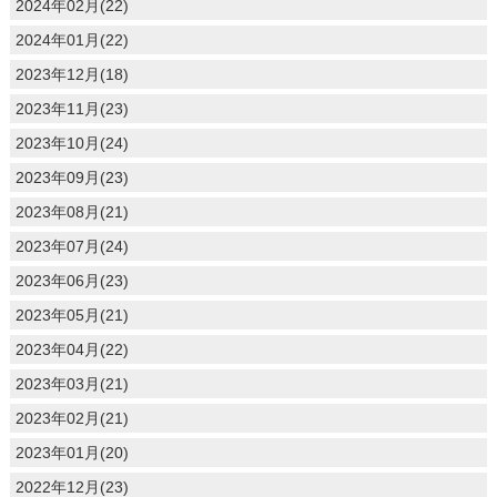
2024年02月(22)
2024年01月(22)
2023年12月(18)
2023年11月(23)
2023年10月(24)
2023年09月(23)
2023年08月(21)
2023年07月(24)
2023年06月(23)
2023年05月(21)
2023年04月(22)
2023年03月(21)
2023年02月(21)
2023年01月(20)
2022年12月(23)