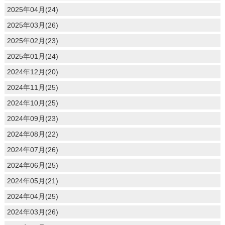
2025年04月(24)
2025年03月(26)
2025年02月(23)
2025年01月(24)
2024年12月(20)
2024年11月(25)
2024年10月(25)
2024年09月(23)
2024年08月(22)
2024年07月(26)
2024年06月(25)
2024年05月(21)
2024年04月(25)
2024年03月(26)