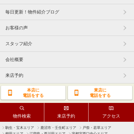
毎日更新！物件紹介ブログ
お客様の声
スタッフ紹介
会社概要
来店予約
本店に
東店に
電話をする
電話をする
物件検索
来店予約
アクセス
駒生・宝木エリア
鹿沼市・壬生町エリア
戸祭・若草エリア
鶴田エリア
江曽島・西川田エリア
宇都宮西口中心エリア