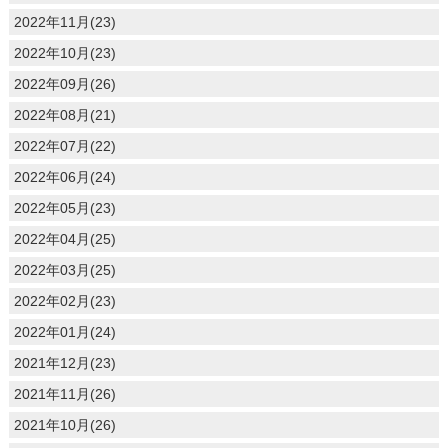
2022年11月(23)
2022年10月(23)
2022年09月(26)
2022年08月(21)
2022年07月(22)
2022年06月(24)
2022年05月(23)
2022年04月(25)
2022年03月(25)
2022年02月(23)
2022年01月(24)
2021年12月(23)
2021年11月(26)
2021年10月(26)