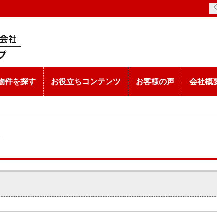
物件を探す
お役立ちコンテンツ
お客様の声
会社概
ン