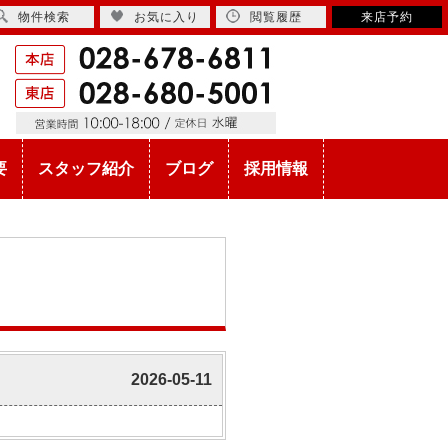
物件検索
お気に入り
閲覧履歴
来店予約
要
スタッフ紹介
ブログ
採用情報
2026-05-11