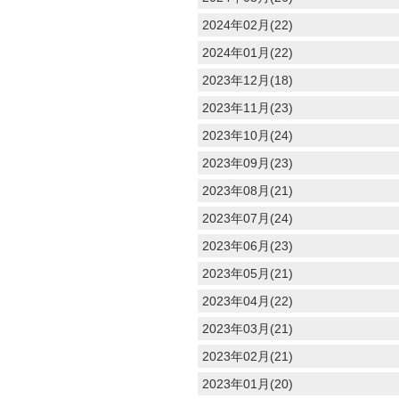
2024年02月(22)
2024年01月(22)
2023年12月(18)
2023年11月(23)
2023年10月(24)
2023年09月(23)
2023年08月(21)
2023年07月(24)
2023年06月(23)
2023年05月(21)
2023年04月(22)
2023年03月(21)
2023年02月(21)
2023年01月(20)