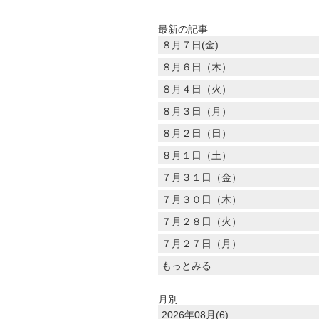
最新の記事
８月７日(金)
８月６日（木）
８月４日（火）
８月３日（月）
８月２日（日）
８月１日（土）
７月３１日（金）
７月３０日（木）
７月２８日（火）
７月２７日（月）
もっとみる
月別
2026年08月(6)