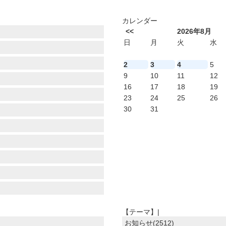
カレンダー
<<
2026年8月
日
月
火
水
2
3
4
5
9
10
11
12
16
17
18
19
23
24
25
26
30
31
【テーマ】|
お知らせ(2512)