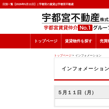
日別一覧【2026年5月11日】 | 宇都宮の賃貸は宇都宮不動産
トップページ
賃貸物件を探す
売買
トップページ
>
インフォメーション
インフォメーショ
５月１１日（月）