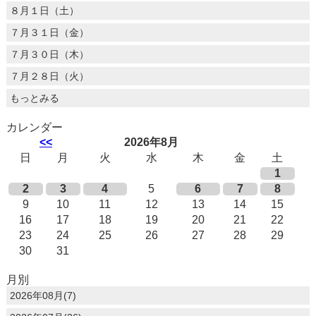
８月１日（土）
７月３１日（金）
７月３０日（木）
７月２８日（火）
もっとみる
カレンダー
<<
2026年8月
日
月
火
水
木
金
土
1
2
3
4
5
6
7
8
9
10
11
12
13
14
15
16
17
18
19
20
21
22
23
24
25
26
27
28
29
30
31
月別
2026年08月(7)