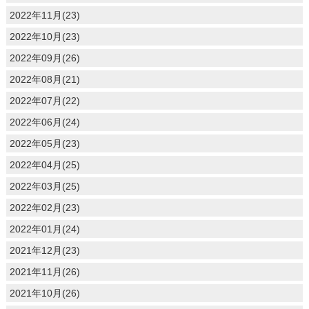
2022年11月(23)
2022年10月(23)
2022年09月(26)
2022年08月(21)
2022年07月(22)
2022年06月(24)
2022年05月(23)
2022年04月(25)
2022年03月(25)
2022年02月(23)
2022年01月(24)
2021年12月(23)
2021年11月(26)
2021年10月(26)