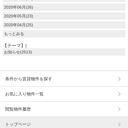
2020年06月(26)
2020年05月(23)
2020年04月(25)
もっとみる
【テーマ】|
お知らせ(2513)
条件から賃貸物件を探す
お気に入り物件一覧
閲覧物件履歴
トップページ