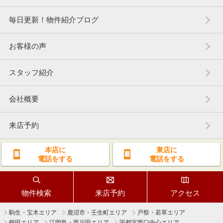
毎日更新！物件紹介ブログ
お客様の声
スタッフ紹介
会社概要
来店予約
本店に
東店に
電話をする
電話をする
物件検索
来店予約
アクセス
駒生・宝木エリア
鹿沼市・壬生町エリア
戸祭・若草エリア
鶴田エリア
江曽島・西川田エリア
宇都宮西口中心エリア