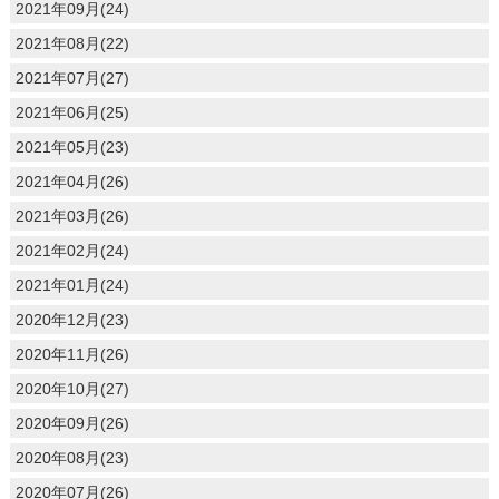
2021年09月(24)
2021年08月(22)
2021年07月(27)
2021年06月(25)
2021年05月(23)
2021年04月(26)
2021年03月(26)
2021年02月(24)
2021年01月(24)
2020年12月(23)
2020年11月(26)
2020年10月(27)
2020年09月(26)
2020年08月(23)
2020年07月(26)