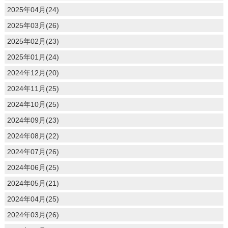
2025年04月(24)
2025年03月(26)
2025年02月(23)
2025年01月(24)
2024年12月(20)
2024年11月(25)
2024年10月(25)
2024年09月(23)
2024年08月(22)
2024年07月(26)
2024年06月(25)
2024年05月(21)
2024年04月(25)
2024年03月(26)