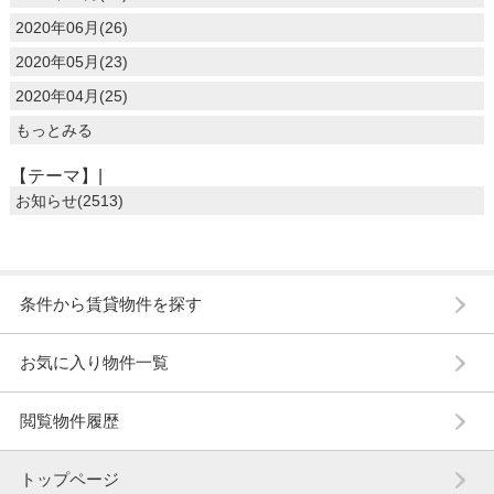
2020年06月(26)
2020年05月(23)
2020年04月(25)
もっとみる
【テーマ】|
お知らせ(2513)
条件から賃貸物件を探す
お気に入り物件一覧
閲覧物件履歴
トップページ