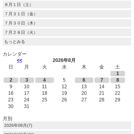
８月１日（土）
７月３１日（金）
７月３０日（木）
７月２８日（火）
もっとみる
カレンダー
<<
2026年8月
日
月
火
水
木
金
土
1
2
3
4
5
6
7
8
9
10
11
12
13
14
15
16
17
18
19
20
21
22
23
24
25
26
27
28
29
30
31
月別
2026年08月(7)