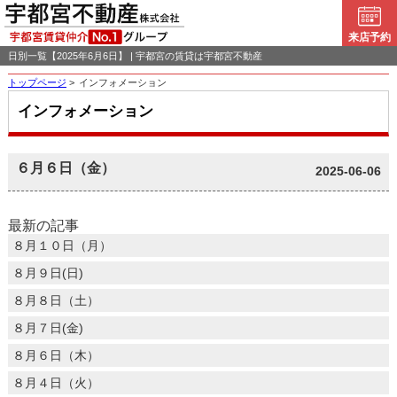
来店予約
日別一覧【2025年6月6日】 | 宇都宮の賃貸は宇都宮不動産
トップページ
>
インフォメーション
インフォメーション
６月６日（金）
2025-06-06
最新の記事
８月１０日（月）
８月９日(日)
８月８日（土）
８月７日(金)
８月６日（木）
８月４日（火）