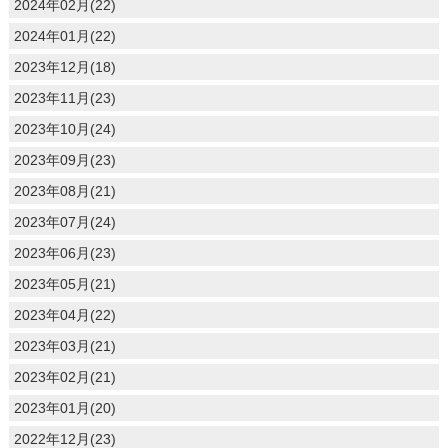
2024年02月(22)
2024年01月(22)
2023年12月(18)
2023年11月(23)
2023年10月(24)
2023年09月(23)
2023年08月(21)
2023年07月(24)
2023年06月(23)
2023年05月(21)
2023年04月(22)
2023年03月(21)
2023年02月(21)
2023年01月(20)
2022年12月(23)