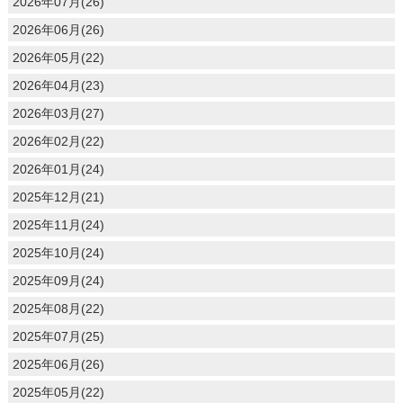
2026年07月(26)
2026年06月(26)
2026年05月(22)
2026年04月(23)
2026年03月(27)
2026年02月(22)
2026年01月(24)
2025年12月(21)
2025年11月(24)
2025年10月(24)
2025年09月(24)
2025年08月(22)
2025年07月(25)
2025年06月(26)
2025年05月(22)